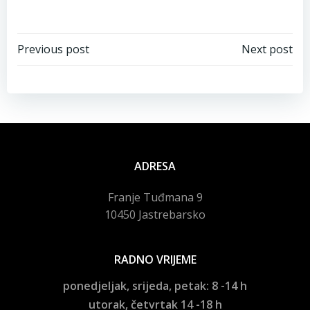
Navigacija
Navigacija
Previous post
Next post
objava
objava
ADRESA
Franje Tuđmana 9
10450 Jastrebarsko
RADNO VRIJEME
ponedjeljak, srijeda, petak: 8 -14 h
utorak, četvrtak 14 -18 h