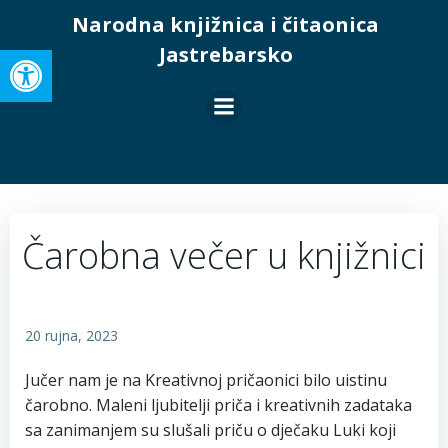
Skip
Narodna knjižnica i čitaonica
to
Open toolbar
Jastrebarsko
content
Čarobna večer u knjižnici
20 rujna, 2023
Jučer nam je na Kreativnoj pričaonici bilo uistinu
čarobno. Maleni ljubitelji priča i kreativnih zadataka
sa zanimanjem su slušali priču o dječaku Luki koji