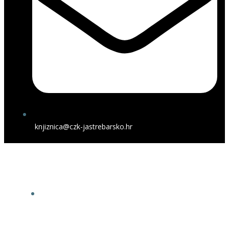
knjiznica@czk-jastrebarsko.hr
Narodna knjižnica i čitaonica
Jastrebarsko
O NAMA