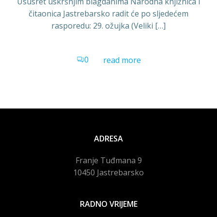
Ususret uskršnjim blagdanima Narodna knjižnica i
čitaonica Jastrebarsko radit će po sljedećem
rasporedu: 29. ožujka (Veliki […]
0
read more
ADRESA
Franje Tuđmana 9
10450 Jastrebarsko
RADNO VRIJEME