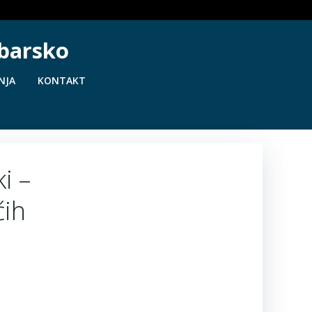
ebarsko
NJA
KONTAKT
i –
ćih