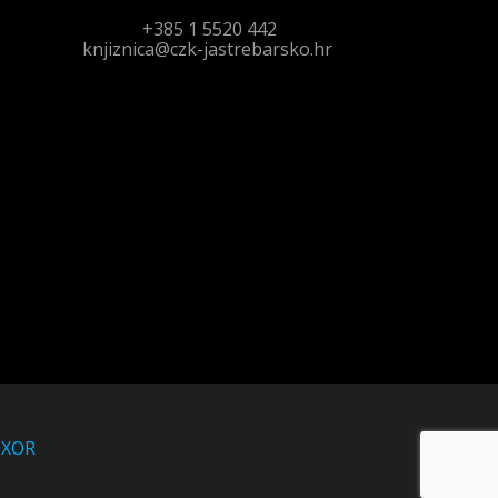
+385 1 5520 442
knjiznica@czk-jastrebarsko.hr
UXOR