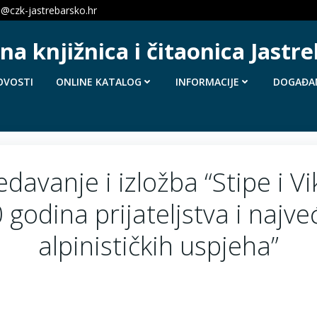
a@czk-jastrebarsko.hr
a knjižnica i čitaonica Jastr
OVOSTI
ONLINE KATALOG
INFORMACIJE
DOGAĐA
edavanje i izložba “Stipe i Vik
 godina prijateljstva i najve
alpinističkih uspjeha”