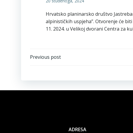
20 studenoga, 2024
Hrvatsko planinarsko društvo Jastrebarsk
alpinističkih uspjeha”. Otvorenje će bi
11. 2024. u Velikoj dvorani Centra za k
Navigacija
Previous post
objava
ADRESA