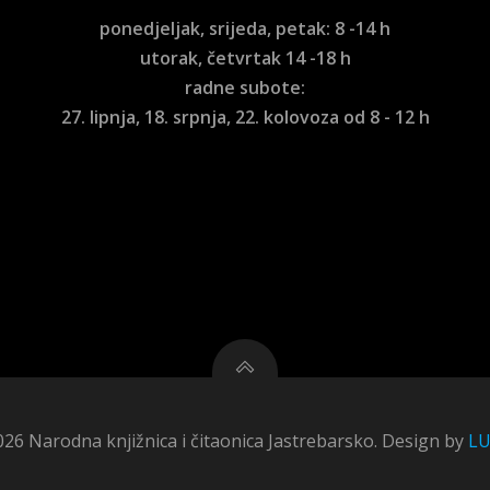
ponedjeljak, srijeda, petak: 8 -14 h
utorak, četvrtak 14 -18 h
radne subote:
27. lipnja, 18. srpnja, 22. kolovoza od 8 - 12 h
26 Narodna knjižnica i čitaonica Jastrebarsko. Design by
L