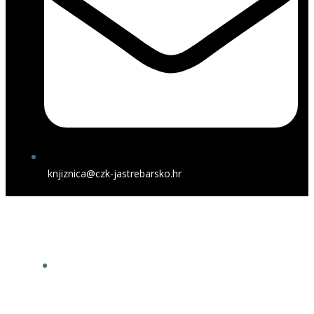
knjiznica@czk-jastrebarsko.hr
Narodna knjižnica i čitaonica
Jastrebarsko
O NAMA