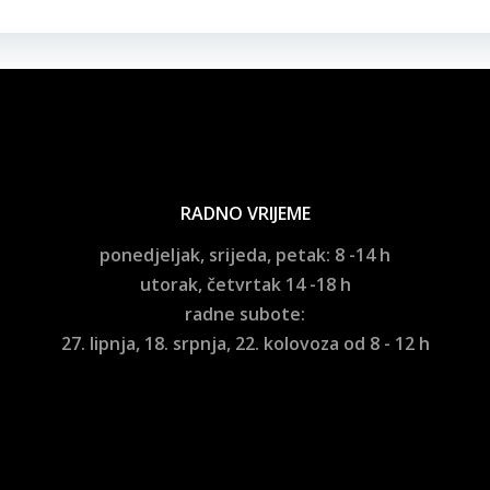
objava
RADNO VRIJEME
ponedjeljak, srijeda, petak: 8 -14 h
utorak, četvrtak 14 -18 h
radne subote:
27. lipnja, 18. srpnja, 22. kolovoza od 8 - 12 h