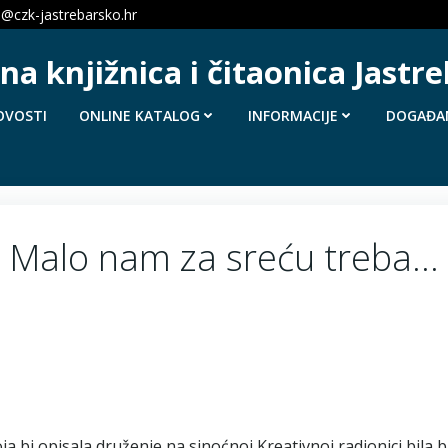
a@czk-jastrebarsko.hr
a knjižnica i čitaonica Jastr
OVOSTI
ONLINE KATALOG
INFORMACIJE
DOGAĐA
Malo nam za sreću treba…
ja bi opisala druženje na sinoćnoj Kreativnoj radionici bila b