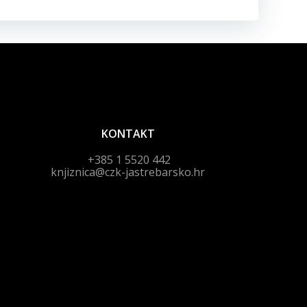
KONTAKT
+385 1 5520 442
knjiznica@czk-jastrebarsko.hr