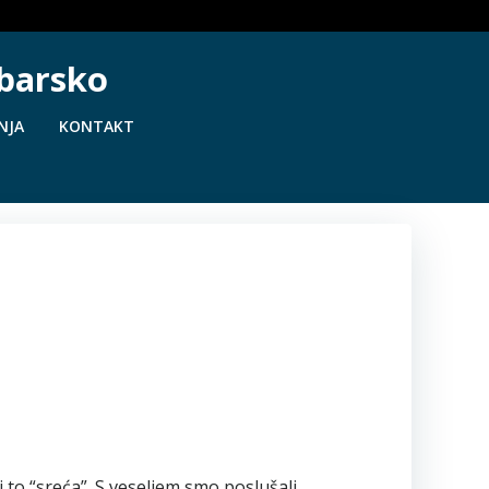
ebarsko
NJA
KONTAKT
i to “sreća”. S veseljem smo poslušali