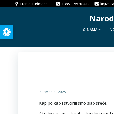
Skip
Franje Tuđmana 9
+385 1 5520 442
knjiznic
to
content
Narodn
Open toolbar
O NAMA
N
21 svibnja, 2025
Kap po kap i stvorili smo slap sreće.
Ako bismo morali izabrati jednu riječ ko