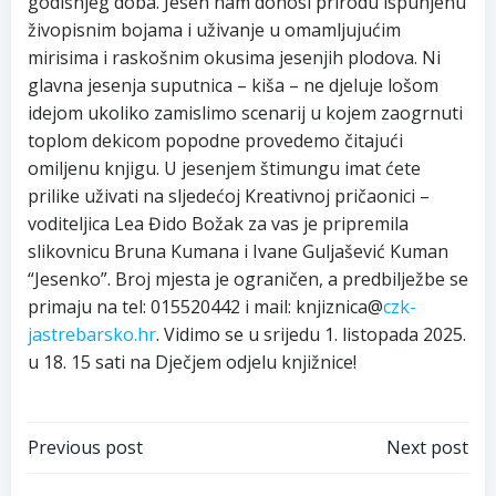
godišnjeg doba. Jesen nam donosi prirodu ispunjenu
živopisnim bojama i uživanje u omamljujućim
mirisima i raskošnim okusima jesenjih plodova. Ni
glavna jesenja suputnica – kiša – ne djeluje lošom
idejom ukoliko zamislimo scenarij u kojem zaogrnuti
toplom dekicom popodne provedemo čitajući
omiljenu knjigu. U jesenjem štimungu imat ćete
prilike uživati na sljedećoj Kreativnoj pričaonici –
voditeljica Lea Đido Božak za vas je pripremila
slikovnicu Bruna Kumana i Ivane Guljašević Kuman
“Jesenko”. Broj mjesta je ograničen, a predbilježbe se
primaju na tel: 015520442 i mail: knjiznica@
czk-
jastrebarsko.hr
. Vidimo se u srijedu 1. listopada 2025.
u 18. 15 sati na Dječjem odjelu knjižnice!
Navigacija
Navigacija
Previous post
Next post