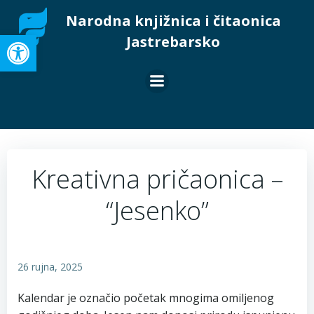
Skip
Narodna knjižnica i čitaonica
to
Open toolbar
Jastrebarsko
content
Kreativna pričaonica –
“Jesenko”
26 rujna, 2025
Kalendar je označio početak mnogima omiljenog