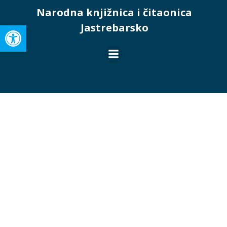
Skip
Narodna knjižnica i čitaonica
to
Open toolbar
Jastrebarsko
content