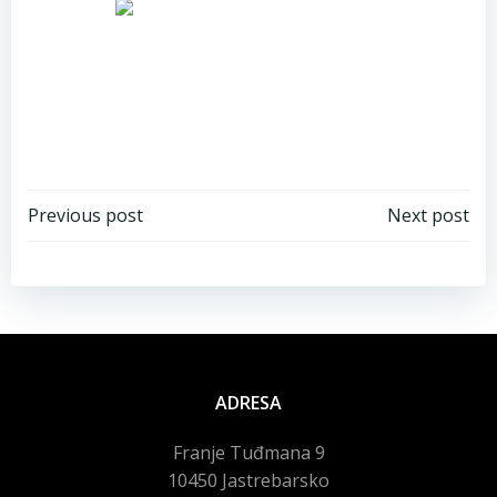
Navigacija
Navigacija
Previous post
Next post
objava
objava
ADRESA
Franje Tuđmana 9
10450 Jastrebarsko