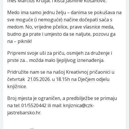
Ines Marciuš Kruljac i kista Jasmine Kosanović.
Medo ima samo jednu želju – danima se pokušava na
sve moguće (i nemoguće) načine dočepati saća s
medom. No, vrijedne pčelice, prave vlasnice meda,
budno ga prate i umjesto da se naljute, pozovu ga
na – piknik!
Pripremi svoje uši za priču, osmijeh za druženje i
prste za… možda malo ljepljivog iznenađenja.
Pridružite nam se na našoj Kreativnoj pričaonici u
četvrtak 21.05.2026. u 18.15h na Dječjem odjelu
knjižnice.
Broj mjesta je ograničen, a predbilježbe se primaju
na tel: 01/5520442 ili mail: knjiznica@czk-
jastrebarsko.hr.