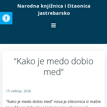
Skip
Narodna knjižnica i čitaonica
to
Open toolbar
Jastrebarsko
content
“Kako je medo dobio
med“
15 svibnja, 2026
“Kako je medo dobio med“ nova je slikovnica iz mašte