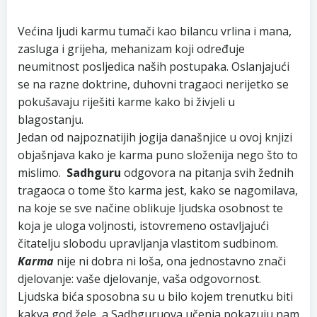
Većina ljudi karmu tumači kao bilancu vrlina i mana,
zasluga i grijeha, mehanizam koji određuje
neumitnost posljedica naših postupaka. Oslanjajući
se na razne doktrine, duhovni tragaoci nerijetko se
pokušavaju riješiti karme kako bi živjeli u
blagostanju.
Jedan od najpoznatijih jogija današnjice u ovoj knjizi
objašnjava kako je karma puno složenija nego što to
mislimo.
Sadhguru
odgovora na pitanja svih žednih
tragaoca o tome što karma jest, kako se nagomilava,
na koje se sve načine oblikuje ljudska osobnost te
koja je uloga voljnosti, istovremeno ostavljajući
čitatelju slobodu upravljanja vlastitom sudbinom.
Karma
nije ni dobra ni loša, ona jednostavno znači
djelovanje: vaše djelovanje, vaša odgovornost.
Ljudska bića sposobna su u bilo kojem trenutku biti
kakva god žele, a Sadhguruova učenja pokazuju nam