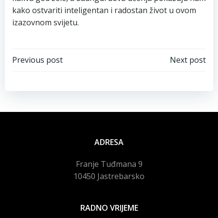
kako ostvariti inteligentan i radostan život u ovom
izazovnom svijetu.
Navigacija
Navigacija
Previous post
Next post
objava
objava
ADRESA
Franje Tuđmana 9
10450 Jastrebarsko
RADNO VRIJEME