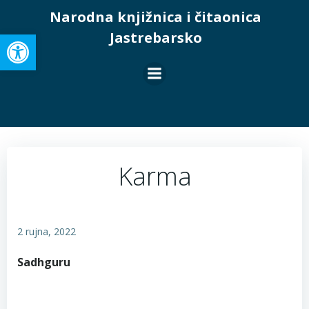
Skip
Narodna knjižnica i čitaonica
to
Open toolbar
Jastrebarsko
content
Karma
2 rujna, 2022
Sadhguru