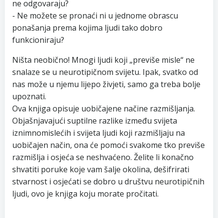
ne odgovaraju?
- Ne možete se pronaći ni u jednome obrascu
ponašanja prema kojima ljudi tako dobro
funkcioniraju?
Ništa neobično! Mnogi ljudi koji „previše misle“ ne
snalaze se u neurotipičnom svijetu. Ipak, svatko od
nas može u njemu lijepo živjeti, samo ga treba bolje
upoznati.
Ova knjiga opisuje uobičajene načine razmišljanja.
Objašnjavajući suptilne razlike između svijeta
iznimnomislećih i svijeta ljudi koji razmišljaju na
uobičajen način, ona će pomoći svakome tko previše
razmišlja i osjeća se neshvaćeno. Želite li konačno
shvatiti poruke koje vam šalje okolina, dešifrirati
stvarnost i osjećati se dobro u društvu neurotipičnih
ljudi, ovo je knjiga koju morate pročitati.