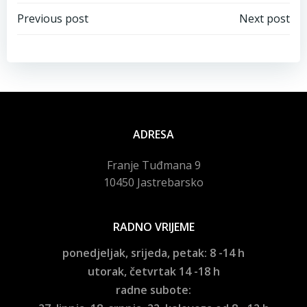
Navigacija
Navigacija
Previous post
Next post
objava
objava
ADRESA
Franje Tuđmana 9
10450 Jastrebarsko
RADNO VRIJEME
ponedjeljak, srijeda, petak: 8 -14 h
utorak, četvrtak 14 -18 h
radne subote: