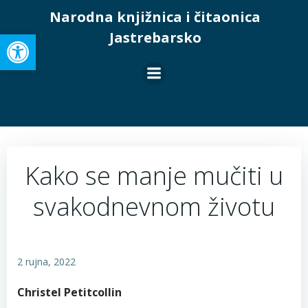
Skip
Narodna knjižnica i čitaonica
to
Open toolbar
Jastrebarsko
content
Kako se manje mučiti u
svakodnevnom životu
2 rujna, 2022
Christel Petitcollin